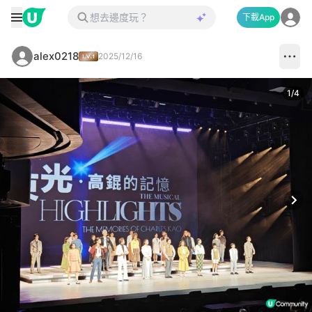
下載App
alex0218
2025/12/16
1
/
4
Next