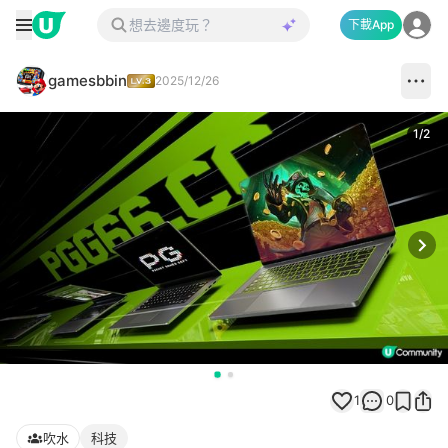
下載App
gamesbbin
2025/12/26
1
/
2
Next
1
0
吹水
科技