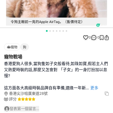
0
0
寵物
狗
寵物戰場
香港愛狗人很多,當狗隻如子女般看待,如珠如寶,假若主人們
又熱愛時裝的話,那麼又怎會對 「子女」的一身打扮加以怠
慢?
這方面各大高級時裝品牌自有準備,適逢一年新
...
更多
香港尖沙咀廣東道28號
評分
發表第一個留言...