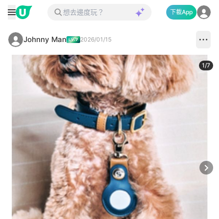
下載App
Johnny Man
2026/01/15
1
/
7
Next