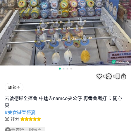
0
0
親子
去啟德睇全運會 中途去namco夾公仔 再番會場打卡 開心
#美食遊樂盛宴
評分
發表第一個留言...