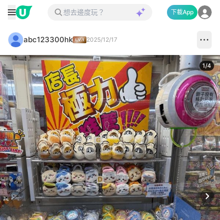
下載App
abc123300hk
2025/12/17
1
/
4
Next