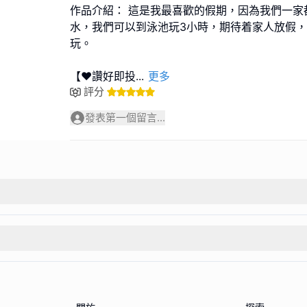
作品介紹： 這是我最喜歡的假期，因為我們一家
水，我們可以到泳池玩3小時，期待着家人放假
玩。
【❤️讚好即投
...
更多
評分
發表第一個留言...