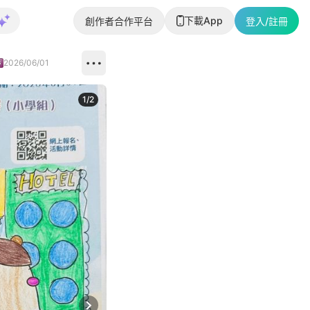
下載App
創作者合作平台
登入/註冊
2026/06/01
1
/
2
即睇更多社