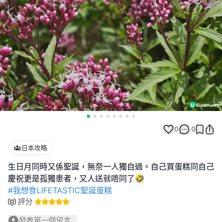
0
0
日本攻略
生日月同時又係聖誕，無奈一人獨自過。自己買蛋糕同自己
#我想食LIFETASTIC聖誕蛋糕
評分
發表第一個留言...