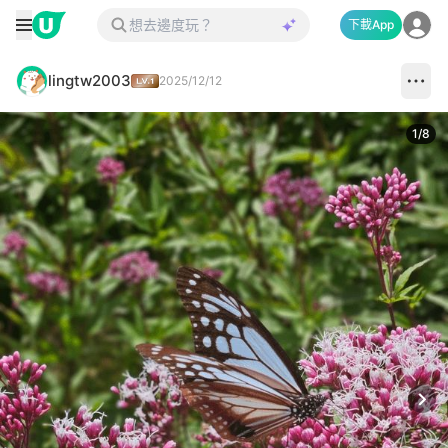
下載App
lingtw2003
2025/12/12
1
/
8
Next