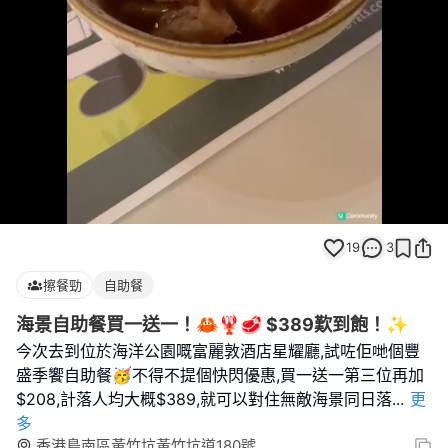
Loaded
:
Unmute
100.00%
19
3
擦餐勁
自助餐
海景自助餐買一送一！🦀🦞🥩 $389歎到飽！✨
今次去到位於海洋公園嘅富麗敦酒店星耀廳,試咗佢哋個豐
盛季饗自助餐🥳不得不提個快閃優惠,買一送一第三位再加
$208,計落人均大概$389,就可以對住無敵海景同日落
...
更
多
香港島南區黃竹坑黃竹坑道180號