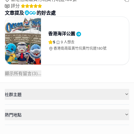
評分
文章提及
的好去處
香港海洋公園
5
9
人想去
香港島南區黃竹坑黃竹坑道180號
顯示所有留言(
3
)...
社群主題
熱門地點