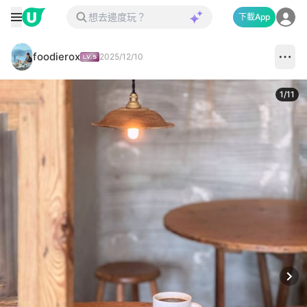
下載App
foodierox
2025/12/10
1
/
11
Next