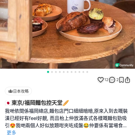
12
2
日本攻略
🇯🇵東京/福岡麵包控天堂🥖
我哋依間係福岡總店,麵包店門口細細暗暗,原來入到去嘅裝
潢已經好有feel好靚, 而且枱上仲放滿各式各樣嘅麵包勁吸
引😍我哋兩個人好似放題咁夾咗成盤😂仲要係有當場食
...
更多