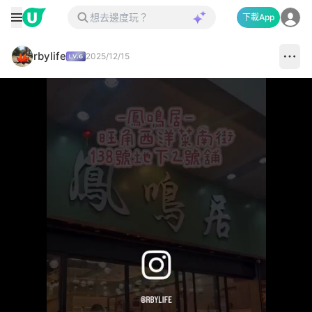
下載App
rbylife
2025/12/15