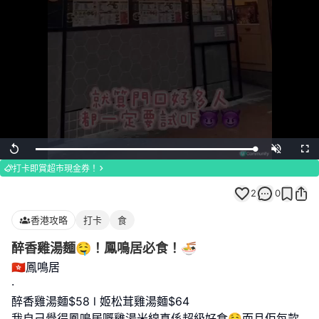
Loaded
:
Replay
Unmute
Full
100.00%
打卡即賞超市現金券！
2
0
香港攻略
打卡
食
醉香雞湯麵🤤！鳳鳴居必食！🍜
🇭🇰鳳鳴居
·
醉香雞湯麵$58 l 姬松茸雞湯麵$64
我自己覺得鳳鳴居嘅雞湯米線真係超級好食🤤而且佢每款