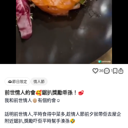
Loaded
:
Unmute
86.96%
36
1
節日限定
情人節
前世情人約會🥰鋸扒獎勵乖孫！🥩
我和前世情人👴🏼有個約會☺️
話明前世情人,平時食得中菜多,趁情人節前夕就帶佢去屋企
附近鋸扒,獎勵吓佢平時幫手湊孫🤣