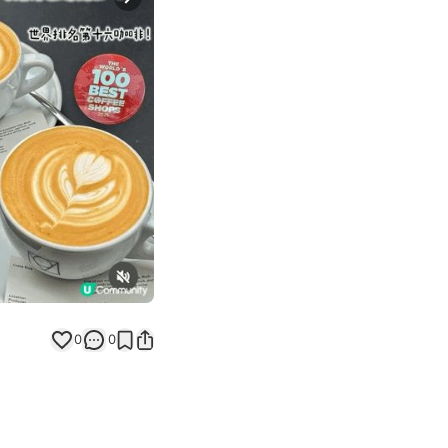
Next slide
0
0