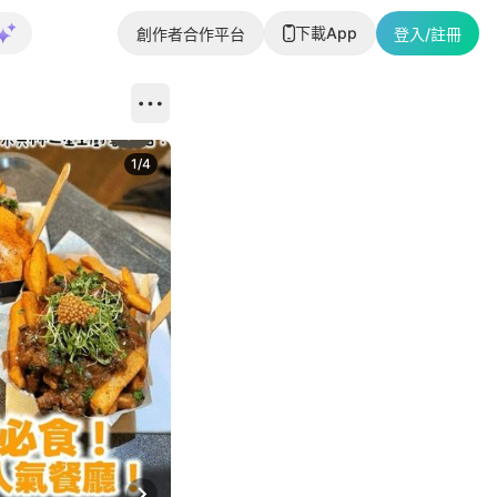
下載App
創作者合作平台
登入/註冊
1
/
4