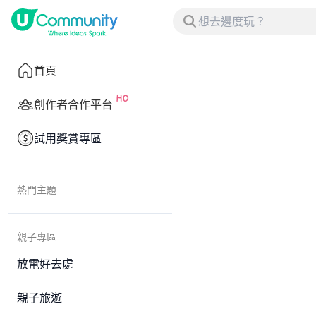
首頁
創作者合作平台
試用獎賞專區
熱門主題
親子專區
放電好去處
親子旅遊