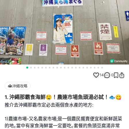
14
0
沖繩攻略
1. 沖繩那霸食海鮮🤤！農連市場魚頭湯必試！🐟😋
推介去沖繩那霸市定必去兩個食水產的地方:
1)農連市場-又名農家市場;是一個農民擺賣便宜和新鮮蔬菜
的地｡當中有家食海鮮當一定要吃｡套餐的魚頭豆腐湯非常