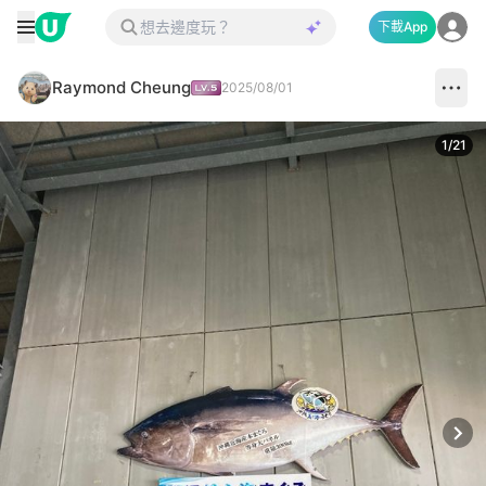
下載App
Raymond Cheung
2025/08/01
1
/
21
Next