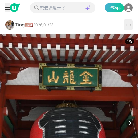
下載App
Ting
2026/01/23
1
/
9
Next