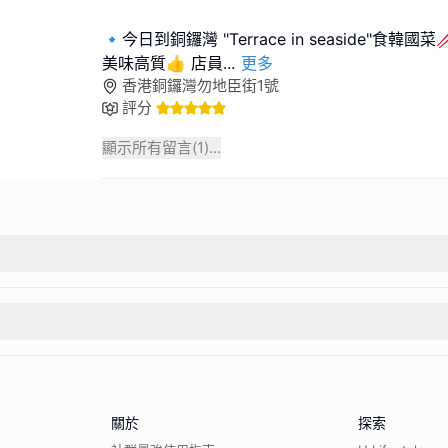
🔹️今日到銅鑼灣 "Terrace in seaside"食韓
美味高質👍 店員
...
更多
香港銅鑼灣勿地臣街1號
評分
顯示所有留言(
1
)...
關於
探索