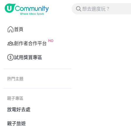
首頁
創作者合作平台
試用獎賞專區
熱門主題
親子專區
放電好去處
親子旅遊