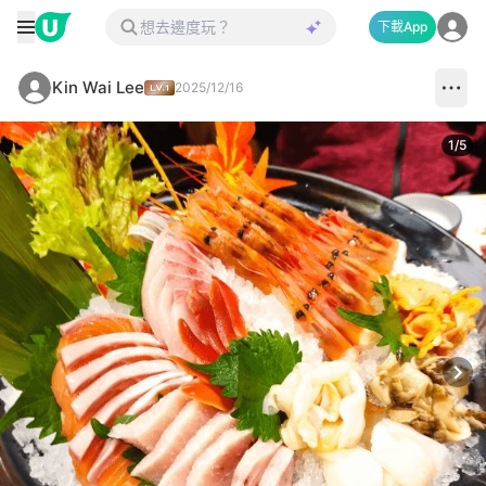
下載App
Kin Wai Lee
2025/12/16
1
/
5
Next