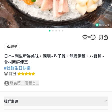
0
0
親子
日本~刺生新鮮美味，深圳~炸子雞、龍蝦伊麵、八寶鴨~
#社群生日快樂
評分
發表第一個留言...
社群主題