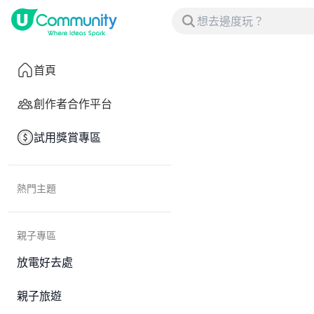
首頁
創作者合作平台
試用獎賞專區
熱門主題
親子專區
放電好去處
親子旅遊