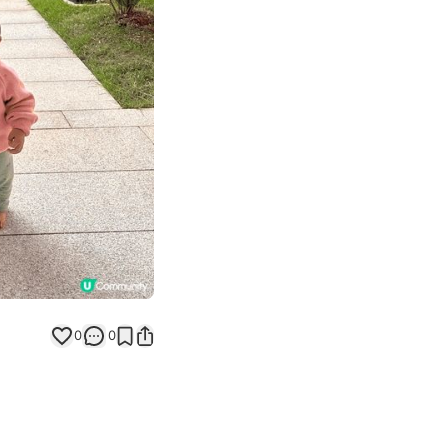
Next slide
0
0