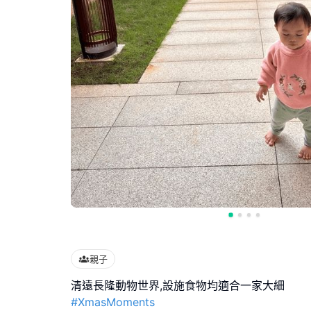
親子
#XmasMoments