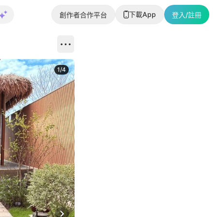
下載App
創作者合作平台
登入/註冊
1
/
4