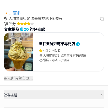
🔸
...
更多
大埔寶鄉街51號華樂樓地下B號舖
評分
文章提及
的好去處
皇甘栗鮮炒乾果專門店
4
3
人想去
大埔寶鄉街51號華樂樓地下B號舖
雪糕、港式、小食店
顯示所有留言(
3
)...
社群主題