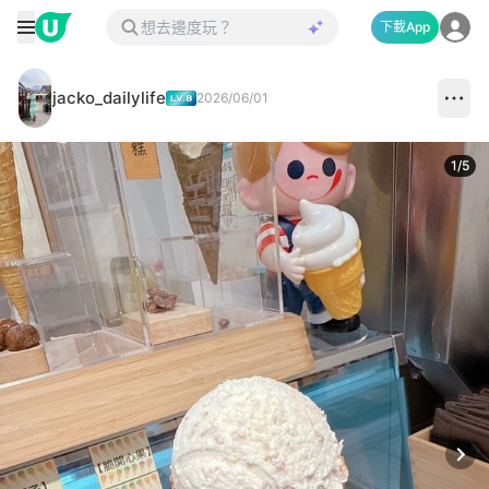
下載App
jacko_dailylife
2026/06/01
1
/
5
Next