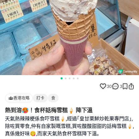
30
3
香港攻略
打卡
食
熱到溶🥵！食杯話梅雪糕🍦 降下溫
天氣熱辣辣梗係食吓雪糕🍦,經過｢皇甘栗鮮炒乾果專門店｣,
除咗買零食,仲有自家製嘅雪糕,買咗酸酸甜甜的話梅雪糕🍦,
真係幾好味😋,而家天氣熱食杯雪糕降下溫｡