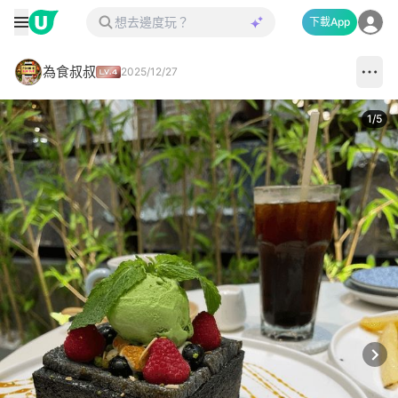
下載App
為食叔叔
2025/12/27
1
/
5
Next