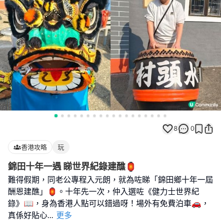
8
0
香港攻略
玩
錦田十年一遇 睇世界紀錄建醮🏮
難得假期，同老公專程入元朗，就為咗睇「錦田鄉十年一屆
酬恩建醮」🏮。十年先一次，仲入選咗《健力士世界紀
錄》📖，身為香港人點可以錯過呀！場外有免費泊車🚗，
真係好貼心
...
更多