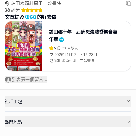
錦田水頭村周王二公書院
評分
文章提及
的好去處
錦田鄉十年一屆酬恩演戲暨美食嘉
年華
5
23
人想去
2026年1月17日 - 1月23日
錦田水頭村周王二公書院
發表第一個留言...
社群主題
熱門地點