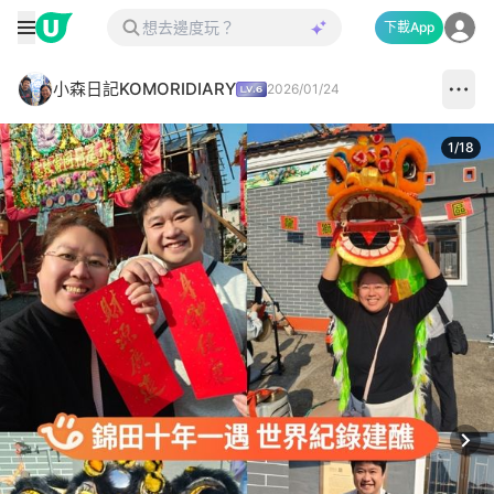
下載App
小森日記KOMORIDIARY
2026/01/24
1
/
18
Next