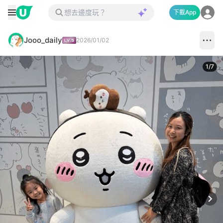
下載App
Jooo_daily
2026/01/02
1
/
7
Next