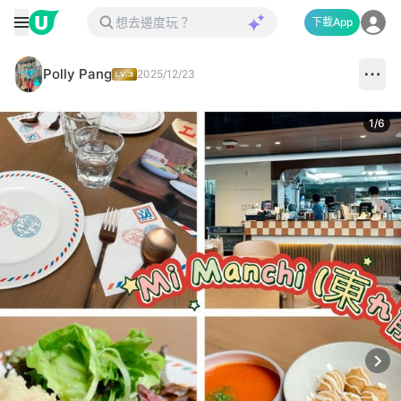
下載App
Polly Pang
2025/12/23
1
/
6
Next