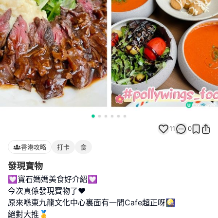
11
0
香港攻略
打卡
食
發現寶物
💟寶石媽媽美食好介紹💟
今次真係發現寶物了❤️
原來喺東九龍文化中心裏面有一間Cafe超正呀🎑
絕對大推🥇