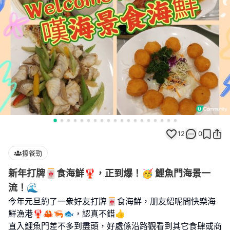
12
0
擦餐勁
新年打牌🀄食海鮮🦞，正到爆！🥳 鯉魚門海景一
流！🌊
今年元旦約了一衆好友打牌🀄食海鮮，朋友紹呢間快樂海
鮮漁港🦞🦀🦐🐟，認真不錯👍
直入鯉魚門差不多到盡頭，好處係沿路觀看到其它食肆或商