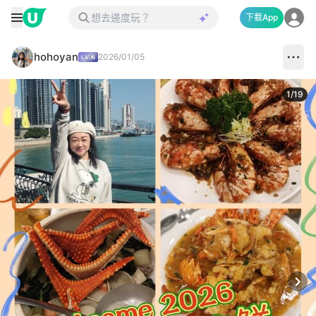
下載App
hohoyan
2026/01/05
1
/
19
Next