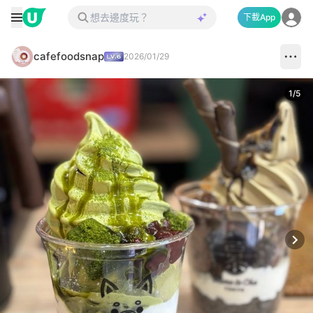
下載App
cafefoodsnap
2026/01/29
1
/
5
Next