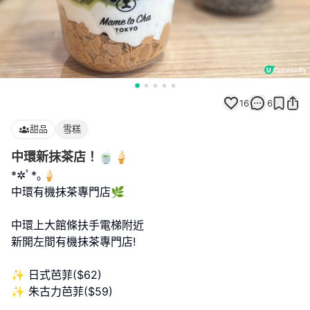
16
6
甜品
雪糕
中環新抹茶店！🍵🍦
*✲ﾟ*｡🍦
中環有機抹茶專門店🌿
中環上大館條扶手電梯附近
新開左間有機抹茶專門店!
✨ 日式芭菲($62)
✨ 朱古力芭菲($59)