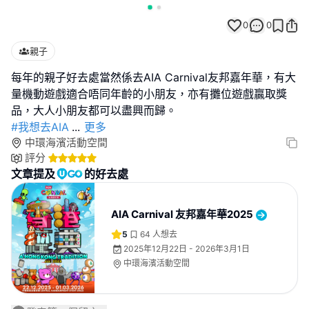
0
0
親子
每年的親子好去處當然係去AIA Carnival友邦嘉年華，有大
量機動遊戲適合唔同年齡的小朋友，亦有攤位遊戲贏取獎
#我想去AIA
...
更多
中環海濱活動空間
評分
文章提及
的好去處
AIA Carnival 友邦嘉年華2025
5
64
人想去
2025年12月22日 - 2026年3月1日
中環海濱活動空間