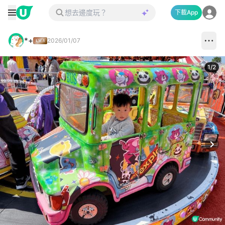
下載App
*+
2026/01/07
1
/
2
Next