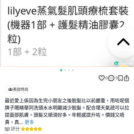
0
0
美妝時尚
最近愛上係因為生完小朋友之後脫髮比以前嚴重，用咗呢個
牌子嘅精華同洗頭水水明顯減少脫髮。配合埋天氣疏可以拉
提面部肌膚，頭髮又順滑好多。年輕感提升咗。價錢又唔
貴，真
...
更多
評分