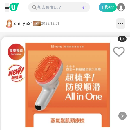
下載App
emily531
2025/12/21
1
/
4
Next