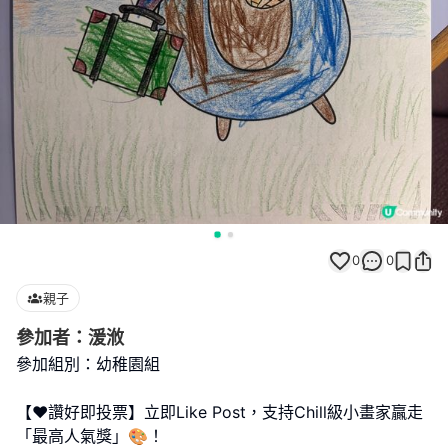
0
0
親子
參加者：湲浟
參加組別：幼稚園組
【❤️讚好即投票】立即Like Post，支持Chill級小畫家贏走
「最高人氣獎」🎨！