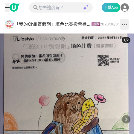
下載App
「我的Chill賞假期」填色比賽投票進行中✅
2026/06/01
1
/
2
Next