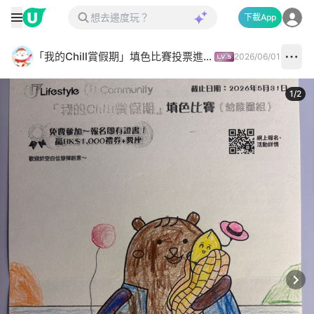
下載App
「我的Chill賞假期」填色比賽投票進行中✅
2026/06/01
1
/
2
Next