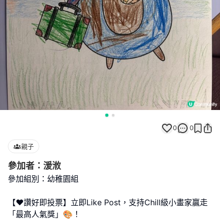
0
0
親子
參加者：湲浟
參加組別：幼稚園組
【❤️讚好即投票】立即Like Post，支持Chill級小畫家贏走
「最高人氣獎」🎨！