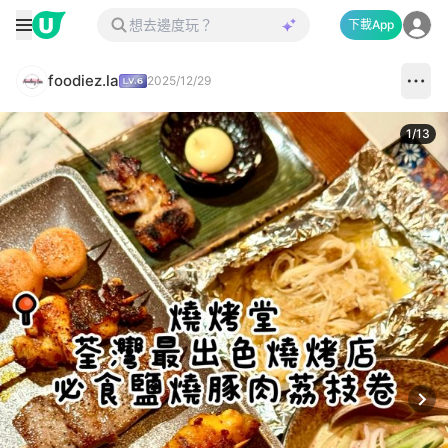
下載App
foodiez.la
2025/12/29
1
/
13
Next