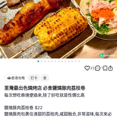
22
1
香港攻略
打卡
食
荃灣最出色燒烤店 必食鹽燒豚肉荔枝卷
每次想吃串燒便過來,除了好吃就是性價比高
鹽燒豚肉荔枝卷 $22
鹽燒豚肉包裹住清甜的荔枝肉,咸甜融合,非常滋味,每次來必