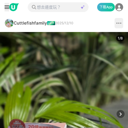
下載App
Cuttlefishfamily
2025/12/10
1
/
8
Next