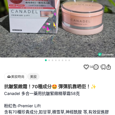
14
1
美妝時尚
美妝
抗皺緊緻霜！70種成分🤩 彈彈肌靠晒佢！✨
Canadel 多合一藥用抗皺緊緻精華霜58克
粉紅色-Premier Lift
含有70種珍貴成分,如甘草,積雪草,神經酰胺 等,有效促進膠