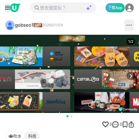
下載App
gobseo1
2026/01/04
1
/
2
Next
3
0
吹水
科技