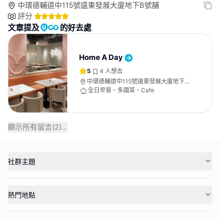
中環德輔道中115號遠東發展大廈地下B號舖
評分
文章提及
的好去處
Home A Day
5
4
人想去
中環德輔道中115號遠東發展大廈地下B
號舖
全日早餐、多國菜、Cafe
顯示所有留言(
2
)...
社群主題
熱門地點