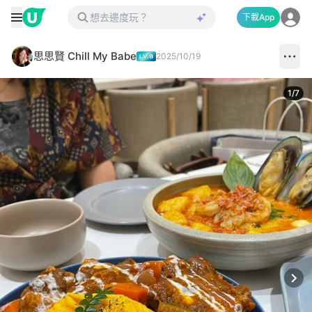
下載App
思思賢 Chill My Babe
2025/10/19
1
/
7
Next