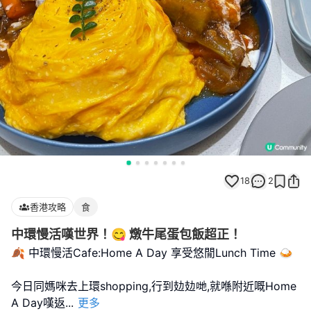
18
2
香港攻略
食
中環慢活嘆世界！😋 燉牛尾蛋包飯超正！
🍂 中環慢活Cafe:Home A Day 享受悠閒Lunch Time 🍛
今日同媽咪去上環shopping,行到攰攰哋,就喺附近嘅Home
A Day嘆返
...
更多