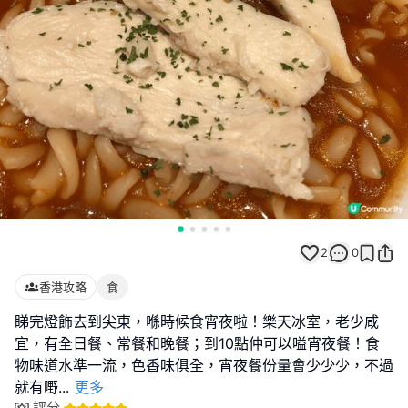
2
0
香港攻略
食
睇完燈飾去到尖東，喺時候食宵夜啦！樂天冰室，老少咸
宜，有全日餐、常餐和晚餐；到10點仲可以嗌宵夜餐！食
物味道水準一流，色香味俱全，宵夜餐份量會少少少，不過
就有嘢
...
更多
評分