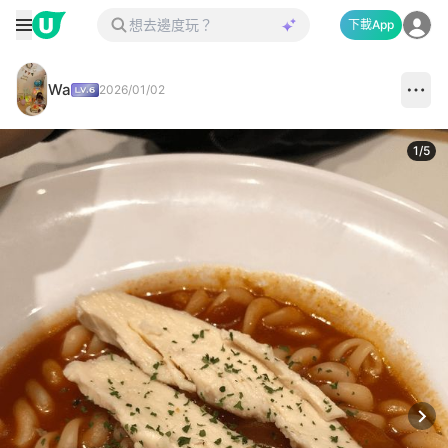
下載App
Wa
2026/01/02
1
/
5
Next