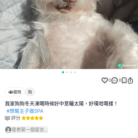
0
0
寵物
狗
我家狗狗冬天凍嘅時候好中意曬太陽，好嘆咁嘅樣！
#想幫主子做SPA
評分
發表第一個留言...