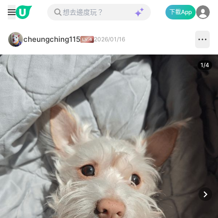
下載App
cheungching115
2026/01/16
1
/
4
Next