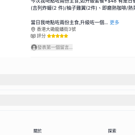
今次我哋點咗兩份主食,如升級套餐+$48 有是
(吉列炸蠔(2 件)/柚子雞翼(2件)、即磨熱咖啡/熱
當日我哋點咗兩份主食,升級咗一個
...
更多
香港大磡龍蟠街3號
評分
發表第一個留言...
關於
探索