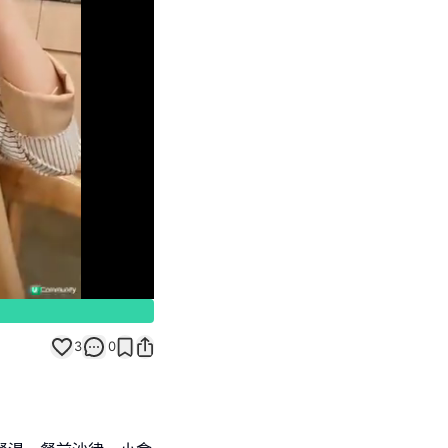
Unmute
3
0