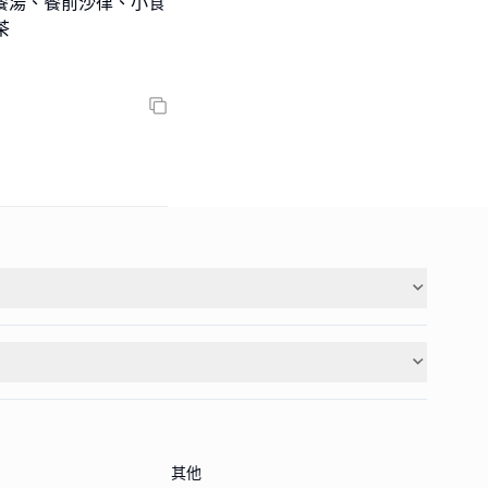
日餐湯、餐前沙律、小食
茶
其他