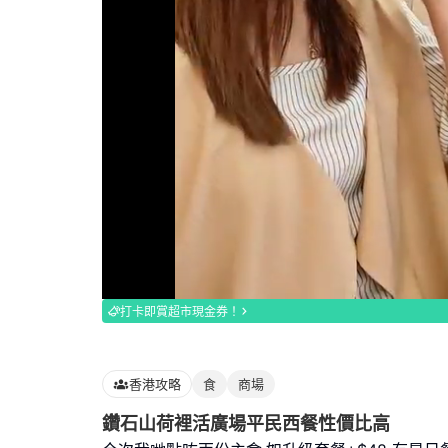
Loaded
:
100.00%
打卡即賞超市現金券！
香港攻略
食
商場
鑽石山荷裡活廣場平民西餐性價比高