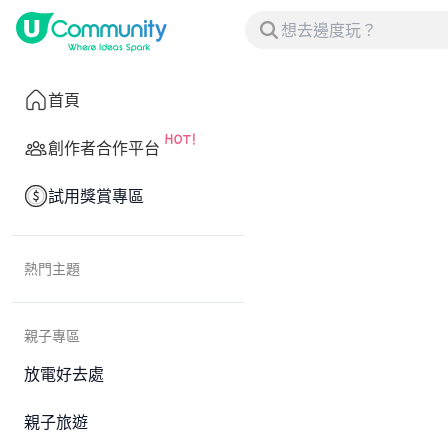
首頁
創作者合作平台
試用獎賞專區
熱門主題
親子專區
放電好去處
親子旅遊