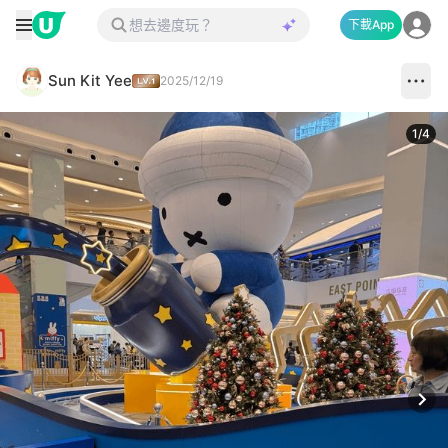
下載App
Sun Kit Yee
2025/12/19
1
/
4
Next