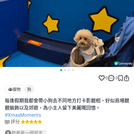
0
0
寵物
狗
每逢假期我都會帶小狗去不同地方打卡影靚相，好似商場靚
#XmasMoments
評分
發表第一個留言...