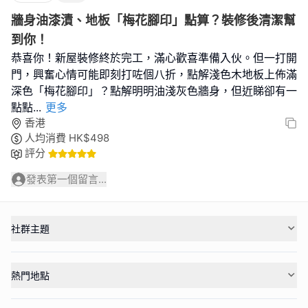
牆身油漆漬、地板「梅花腳印」點算？裝修後清潔幫
到你！
恭喜你！新屋裝修終於完工，滿心歡喜準備入伙。但一打開
門，興奮心情可能即刻打咗個八折，點解淺色木地板上佈滿
深色「梅花腳印」？點解明明油淺灰色牆身，但近睇卻有一
點點
...
更多
香港
人均消費
HK$
498
評分
發表第一個留言...
社群主題
熱門地點