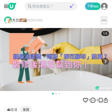
下載App
大比
2025/12/22
1
/
3
Next
1
0
生活
家居