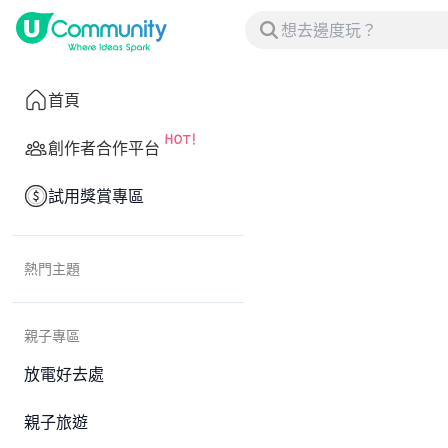
首頁
創作者合作平台
試用獎賞專區
熱門主題
親子專區
放電好去處
親子旅遊