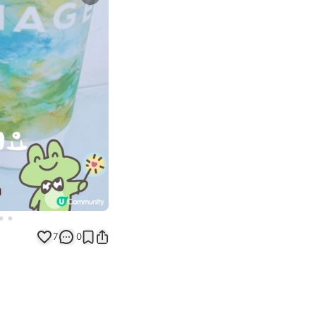
Next slide
7
0