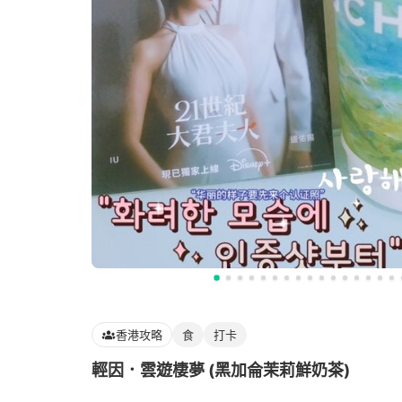
香港攻略
食
打卡
輕因．雲遊棲夢 (黑加侖茉莉鮮奶茶)