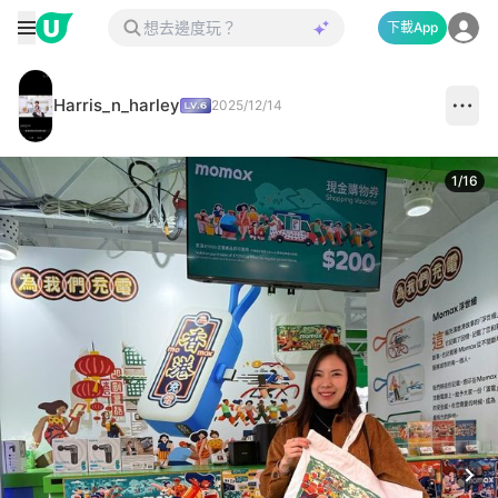
下載App
Harris_n_harley
2025/12/14
1
/
16
Next