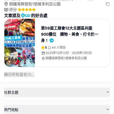
銅鑼灣興發街1號維多利亞公園
評分
文章提及
的好去處
第59屆工展會12大主題區共逾
900攤位 購物、美食、打卡於一
身！
5
44
人想去
2025年12月13日 - 2026年1月5日
銅鑼灣興發街1號維多利亞公園
顯示所有留言(
1
)...
社群主題
熱門地點