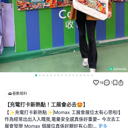
18
1
著數報料
【充電打卡新熱點！工展會必去🤩】
【✨充電打卡新熱點✨|Momax 工展會展位太有心思啦!】
作為經常出出入入嘅我,電量安全感真係好重要~ 今次去工
展會發現 Momax 個展位真係好靚好有心思!
...
更多