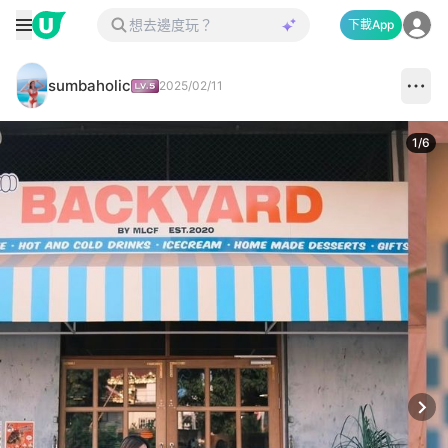
下載App
sumbaholic
2025/02/11
1
/
6
Next