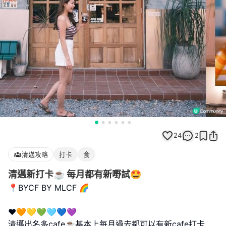
24
2
清邁攻略
打卡
食
清邁新打卡☕️ 每月都有新嘢試🤩
📍BYCF BY MLCF 🌈
❤️🧡💛💚🩵💙💜
清邁出名多cafe☕️基本上每月過去都可以有新cafe打卡