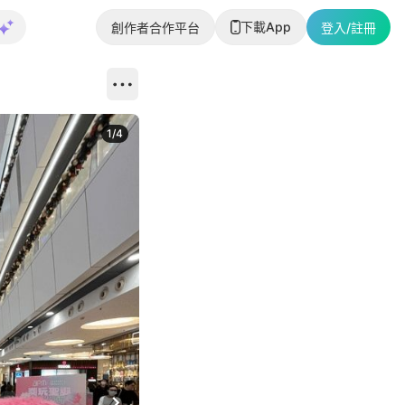
下載App
創作者合作平台
登入/註冊
1
/
4