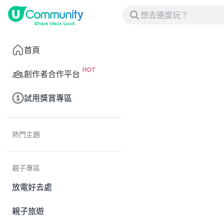
首頁
創作者合作平台
試用獎賞專區
熱門主題
親子專區
放電好去處
親子旅遊