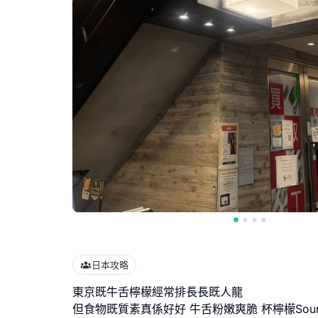
日本攻略
東京既牛舌檸檬經常排長長既人龍
但食物既質素真係好好 牛舌粉嫩爽脆 杯檸檬Sou