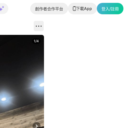
下載App
創作者合作平台
登入/註冊
1
/
4