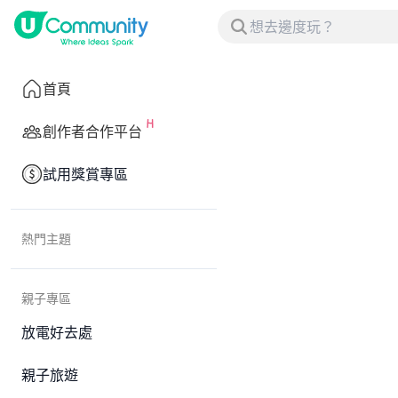
首頁
創作者合作平台
試用獎賞專區
熱門主題
親子專區
放電好去處
親子旅遊