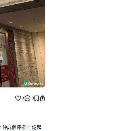
Next slide
0
0
r 仲成個檸檬上 諗起