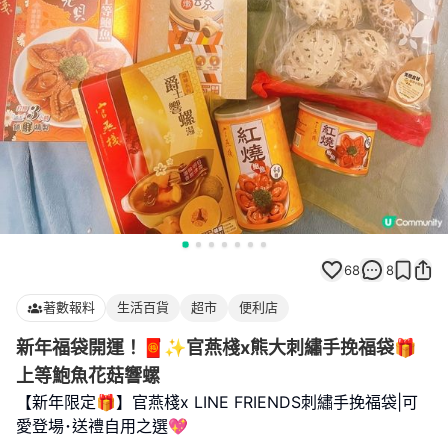
68
8
著數報料
生活百貨
超市
便利店
新年福袋開運！🧧✨官燕棧x熊大刺繡手挽福袋🎁
上等鮑魚花菇響螺
【新年限定🎁】官燕棧x LINE FRIENDS刺繡手挽福袋|可
愛登場･送禮自用之選💖