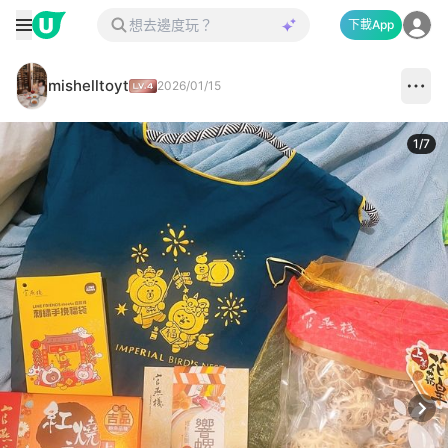
下載App
mishelltoyt
2026/01/15
1
/
7
Next