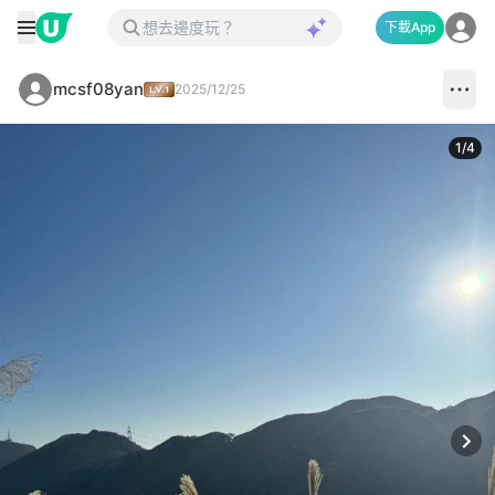
下載App
mcsf08yan
2025/12/25
1
/
4
Next