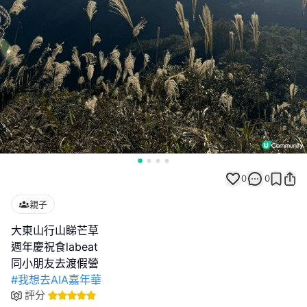
0
0
親子
大東山行山睇芒草
週年慶祝食labeat
#我想去AIA嘉年華
評分