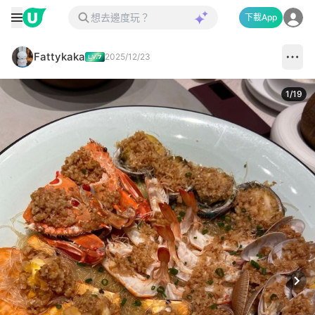
下載App
Fattykaka
2025/12/23
1
/
19
Next