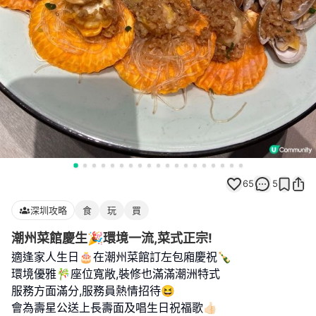
65
5
深圳攻略
食
玩
買
潮州菜館慶生🎉環境一流,菜式正宗!
適逢家人生日🎂在潮州菜館訂左包廂慶祝🍾
環境優雅🎋座位寬敞,裝修也滿滿潮洲特式
服務方面滿分,服務員熱情招待😆
會為壽星公送上長壽面及唱生日祝福歌👍🏻