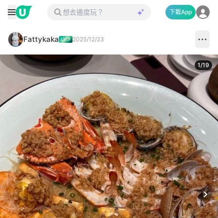
下載App
Fattykaka
2025/12/23
1
/
19
Next