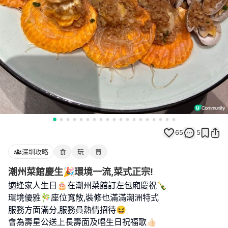
65
5
深圳攻略
食
玩
買
潮州菜館慶生🎉環境一流,菜式正宗!
適逢家人生日🎂在潮州菜館訂左包廂慶祝🍾
環境優雅🎋座位寬敞,裝修也滿滿潮洲特式
服務方面滿分,服務員熱情招待😆
會為壽星公送上長壽面及唱生日祝福歌👍🏻