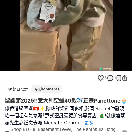
Loaded
:
Unmute
100.00%
3
1
節日限定
聖誕Moments
聖誕節2025‼️意大利空運40款✈️正宗Panettone🧁
係香港過聖誕🇭🇰✨,除咗睇燈飾同影相,我同Gabriel仲發現
咗一個超有氣氛嘅｢意式聖誕寶藏美食專賣店｣🎄!就係連蔡
瀾先生都鍾意去嘅 Mercato Gourm
...
更多
Shop BL6-8, Basement Level, The Peninsula Hong