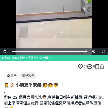
Loaded
:
Replay
Unmute
Full
100.00%
參與《Chill賞親子放電祭》贏巨獎！
61
6
親子
育兒攻略
👩‍⚕️👶🏻 小朋友平安藥 🧑‍👧‍👦
.
帶住 22 個月大嘅浩浩👦🏻,真係每日都有新挑戰!最近轉天氣,
加上準備帶佢去旅行,最驚就係佢突然發燒或者皮膚敏感發