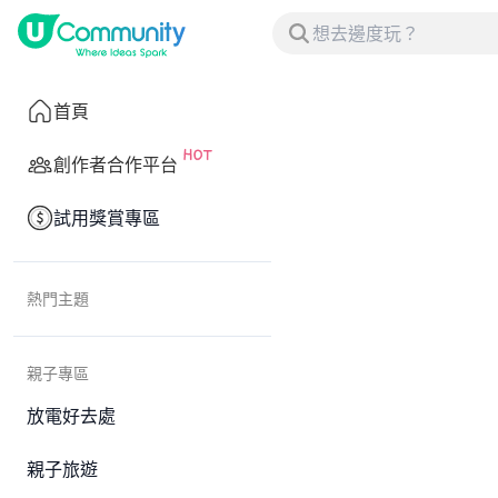
首頁
創作者合作平台
試用獎賞專區
熱門主題
親子專區
放電好去處
親子旅遊