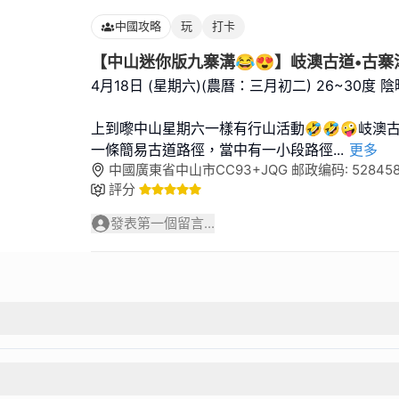
中國攻略
玩
打卡
【中山迷你版九寨溝😂😍】岐澳古道•古寨
4月18日 (星期六)(農曆：三月初二) 26~30度 陰
上到嚟中山星期六一樣有行山活動🤣🤣🤪岐澳
一條簡易古道路徑，當中有一小段路徑
...
更多
中國廣東省中山市CC93+JQG 邮政编码: 52845
評分
發表第一個留言...