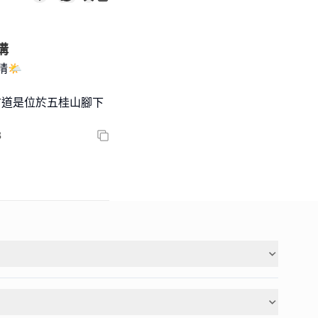
溝
晴🌤
古道是位於五桂山腳下
8