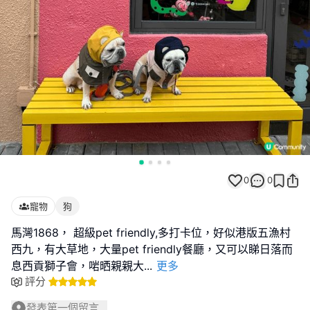
0
0
寵物
狗
馬灣1868， 超級pet friendly,多打卡位，好似港版五漁村
西九，有大草地，大量pet friendly餐廳，又可以睇日落而
息西貢獅子會，啱晒親親大
...
更多
評分
發表第一個留言...