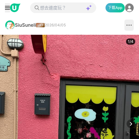
下載App
SiuSuneli
2026/04/05
1
/
4
Next