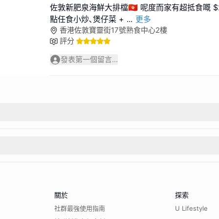
佐敦新肥泉海鮮大排檔🇭🇰 呢度而家有超抵食嘅 $
點任食小炒､煲仔菜 +
...
更多
香港佐敦寶靈街17號熟食中心2樓
評分
發表第一個留言...
關於
探索
社群最強使用指南
U Lifestyle