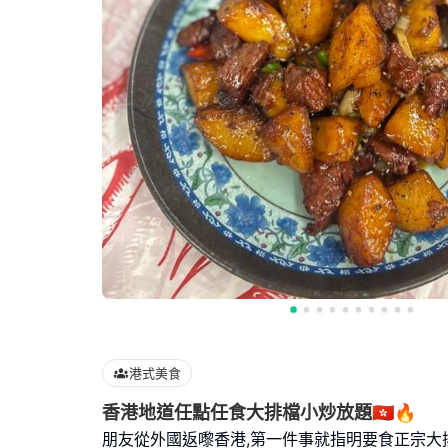
港式美食
香港地道任點任食大排檔小炒放題🇭🇰🔥
朋友從外國返嚟香港,第一件事就指明要食正宗大排