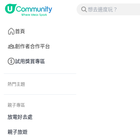
首頁
創作者合作平台
試用獎賞專區
熱門主題
親子專區
放電好去處
親子旅遊